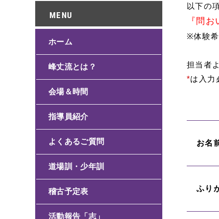
以下の
『問お
※体験
ホーム
担当者
峰丈流とは？
*
は入力
会場＆時間
指導員紹介
よくあるご質問
お名
道場訓・少年訓
ふり
稽古予定表
活動報告「志」