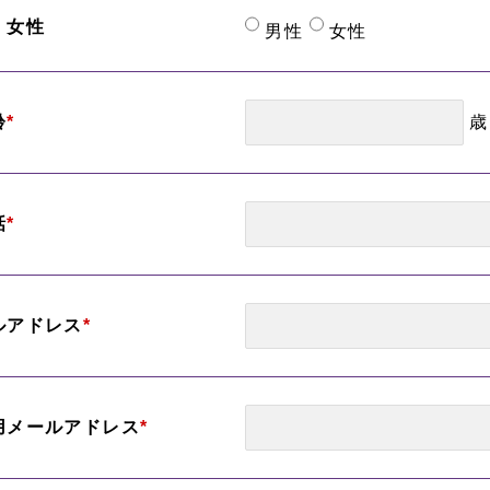
・女性
男性
女性
歳
齢
*
話
*
ルアドレス
*
用メールアドレス
*